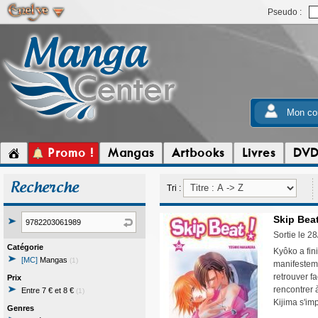
Pseudo :
Mon co
Promo !
Mangas
Artbooks
Livres
DV
Recherche
Tri :
Skip Beat
Sortie le 2
Catégorie
Kyôko a fin
[MC]
Mangas
(1)
manifestemen
retrouver fa
Prix
rencontrer 
Entre 7 € et 8 €
(1)
Kijima s'imp
Genres