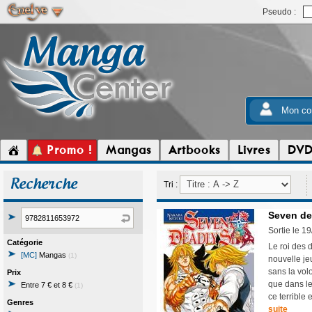
Pseudo :
Mon co
Promo !
Mangas
Artbooks
Livres
DV
Recherche
Tri :
Seven de
Sortie le 1
Catégorie
Le roi des 
[MC]
Mangas
(1)
nouvelle je
sans la vol
Prix
que dans le
Entre 7 € et 8 €
(1)
ce terrible 
Genres
suite