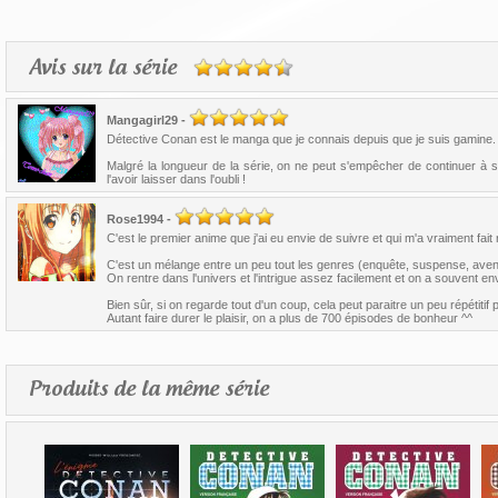
Avis sur la série
Mangagirl29
-
Détective Conan est le manga que je connais depuis que je suis gamine. 
Malgré la longueur de la série, on ne peut s'empêcher de continuer à s
l'avoir laisser dans l'oubli !
Rose1994
-
C'est le premier anime que j'ai eu envie de suivre et qui m'a vraiment fa
C'est un mélange entre un peu tout les genres (enquête, suspense, aven
On rentre dans l'univers et l'intrigue assez facilement et on a souvent env
Bien sûr, si on regarde tout d'un coup, cela peut paraitre un peu répétiti
Autant faire durer le plaisir, on a plus de 700 épisodes de bonheur ^^
Produits de la même série