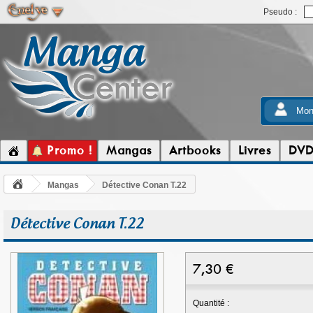
Pseudo :
Mon
Promo !
Mangas
Artbooks
Livres
DV
Mangas
Détective Conan T.22
Détective Conan T.22
7,30
€
Quantité :