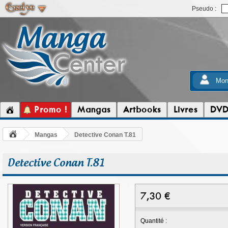
Pseudo :
Mon
Promo !
Mangas
Artbooks
Livres
DV
Mangas
Detective Conan T.81
Detective Conan T.81
7,30
€
Quantité :