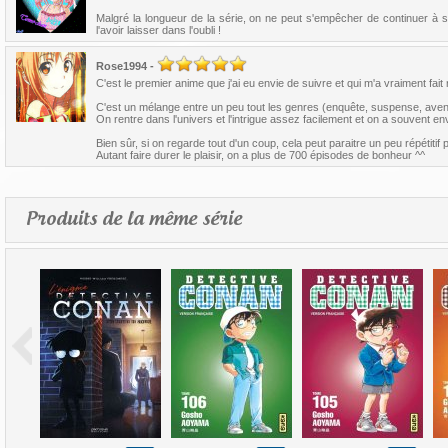
Malgré la longueur de la série, on ne peut s'empêcher de continuer à s
l'avoir laisser dans l'oubli !
Rose1994
-
C'est le premier anime que j'ai eu envie de suivre et qui m'a vraiment fa
C'est un mélange entre un peu tout les genres (enquête, suspense, aven
On rentre dans l'univers et l'intrigue assez facilement et on a souvent env
Bien sûr, si on regarde tout d'un coup, cela peut paraitre un peu répétiti
Autant faire durer le plaisir, on a plus de 700 épisodes de bonheur ^^
Produits de la même série