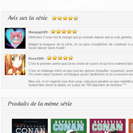
Avis sur la série
Mangagirl29
-
Détective Conan est le manga que je connais depuis que je suis gamine. 
Malgré la longueur de la série, on ne peut s'empêcher de continuer à s
l'avoir laisser dans l'oubli !
Rose1994
-
C'est le premier anime que j'ai eu envie de suivre et qui m'a vraiment fa
C'est un mélange entre un peu tout les genres (enquête, suspense, aven
On rentre dans l'univers et l'intrigue assez facilement et on a souvent env
Bien sûr, si on regarde tout d'un coup, cela peut paraitre un peu répétiti
Autant faire durer le plaisir, on a plus de 700 épisodes de bonheur ^^
Produits de la même série