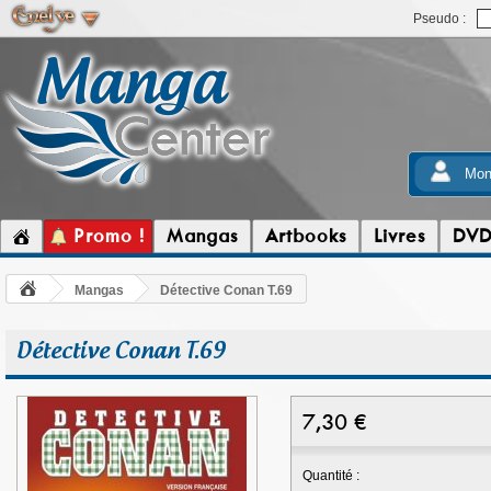
Pseudo :
Mon
Promo !
Mangas
Artbooks
Livres
DV
Mangas
Détective Conan T.69
Détective Conan T.69
7,30
€
Quantité :