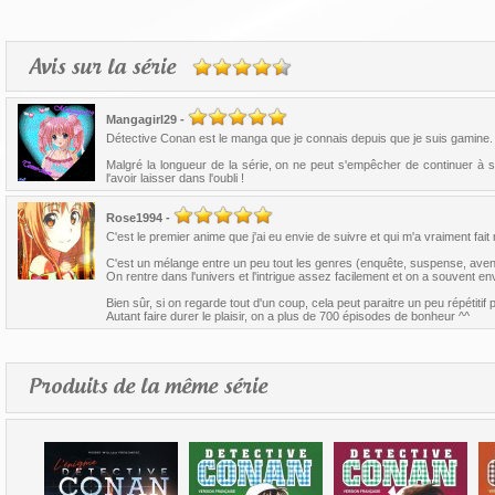
Avis sur la série
Mangagirl29
-
Détective Conan est le manga que je connais depuis que je suis gamine. 
Malgré la longueur de la série, on ne peut s'empêcher de continuer à s
l'avoir laisser dans l'oubli !
Rose1994
-
C'est le premier anime que j'ai eu envie de suivre et qui m'a vraiment fa
C'est un mélange entre un peu tout les genres (enquête, suspense, aven
On rentre dans l'univers et l'intrigue assez facilement et on a souvent env
Bien sûr, si on regarde tout d'un coup, cela peut paraitre un peu répétiti
Autant faire durer le plaisir, on a plus de 700 épisodes de bonheur ^^
Produits de la même série