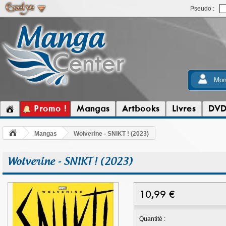
Pseudo :
Mon
Promo !
Mangas
Artbooks
Livres
DV
Mangas
Wolverine - SNIKT ! (2023)
Wolverine - SNIKT ! (2023)
10,99
€
Quantité :