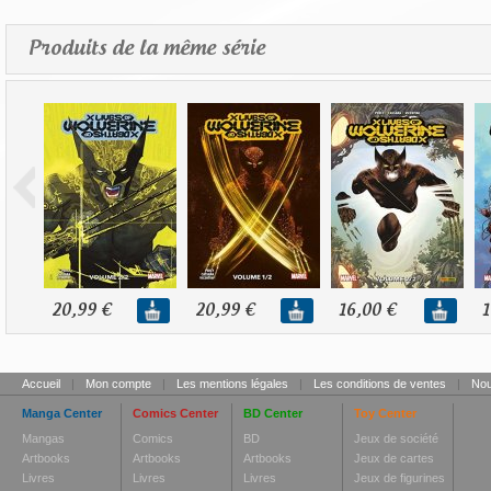
Produits de la même série
20,99 €
20,99 €
16,00 €
1
Accueil
|
Mon compte
|
Les mentions légales
|
Les conditions de ventes
|
Nou
Manga Center
Comics Center
BD Center
Toy Center
Mangas
Comics
BD
Jeux de société
Artbooks
Artbooks
Artbooks
Jeux de cartes
Livres
Livres
Livres
Jeux de figurines