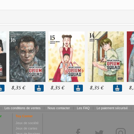
8,35 €
8,35 €
8,35 €
8,
|
Les conditions de ventes
|
Nous contacter
|
Les FAQ
|
Le paiement sécurisé
|
r
Toy Center
Jeux de société
Jeux de cartes
Jeux de figurines