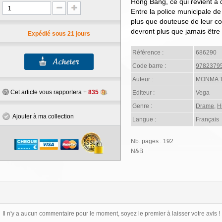
Hong Bang, ce qui revient à d
Entre la police municipale de 
plus que douteuse de leur co
devront plus que jamais être 
Expédié sous 21 jours
Référence :
686290
Code barre :
9782379
Auteur :
MONMA T
Cet article vous rapportera +
835
Editeur :
Vega
Genre :
Drame
,
H
Ajouter à ma collection
Langue :
Français
Nb. pages : 192
N&B
Il n'y a aucun commentaire pour le moment, soyez le premier à laisser votre avis !