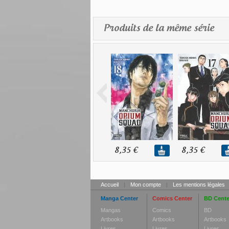
Produits de la même série
8,35 €
8,35 €
Accueil
|
Mon compte
|
Les mentions légales
Manga Center
Comics Center
BD Cente
Mangas
Comics
BD
Artbooks
Artbooks
Artbooks
Livres
Livres
Livres