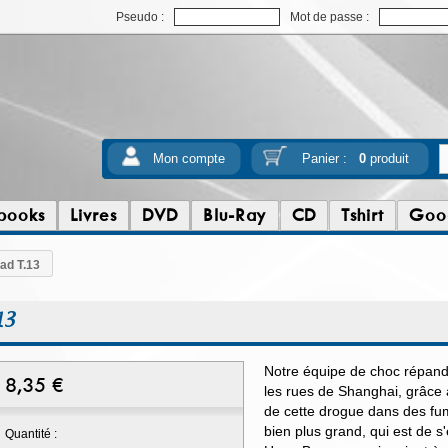
Pseudo :
Mot de passe :
Mon compte
Panier :
0
produit
books
Livres
DVD
Blu-Ray
CD
Tshirt
Goo
ad T.13
13
Notre équipe de choc répand 
8,35
€
les rues de Shanghai, grâce à
de cette drogue dans des fum
bien plus grand, qui est de s
Quantité :