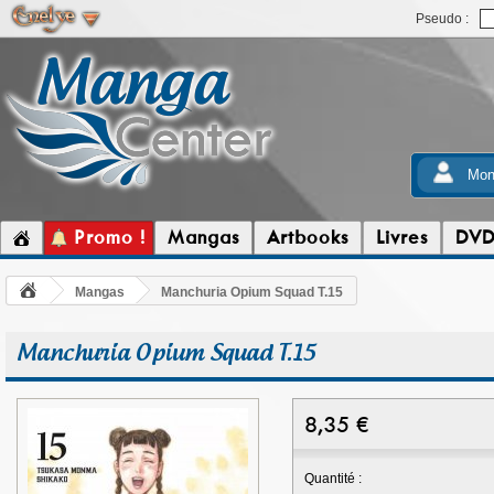
Pseudo :
Mon
Promo !
Mangas
Artbooks
Livres
DV
Mangas
Manchuria Opium Squad T.15
Manchuria Opium Squad T.15
8,35
€
Quantité :