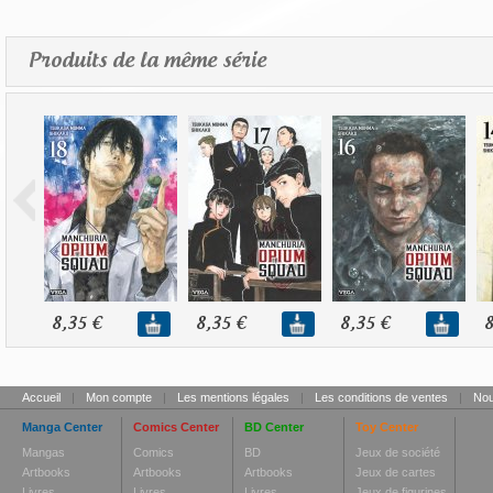
Produits de la même série
8,35 €
8,35 €
8,35 €
8
Accueil
|
Mon compte
|
Les mentions légales
|
Les conditions de ventes
|
Nou
Manga Center
Comics Center
BD Center
Toy Center
Mangas
Comics
BD
Jeux de société
Artbooks
Artbooks
Artbooks
Jeux de cartes
Livres
Livres
Livres
Jeux de figurines