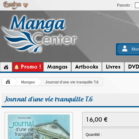
Pseudo :
Mon
Promo !
Mangas
Artbooks
Livres
DV
Mangas
Journal d'une vie tranquille T.6
Journal d'une vie tranquille T.6
16,00
€
Quantité :