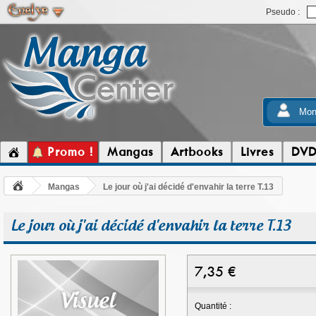
Pseudo :
Mon
Promo !
Mangas
Artbooks
Livres
DV
Mangas
Le jour où j'ai décidé d'envahir la terre T.13
Le jour où j'ai décidé d'envahir la terre T.13
7,35
€
Quantité :