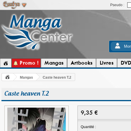
Pseudo :
Mon
Promo !
Mangas
Artbooks
Livres
DV
Mangas
Caste heaven T.2
Caste heaven T.2
9,35
€
Quantité :