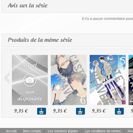
Avis sur la série
Il n'y a aucun commentaire pour 
Produits de la même série
9,35 €
9,35 €
9,35 €
9
Accueil
|
Mon compte
|
Les mentions légales
|
Les conditions de ventes
|
Nou