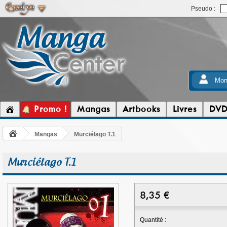
Pseudo :
Mon
Promo !
Mangas
Artbooks
Livres
DV
Mangas
Murciélago T.1
Murciélago T.1
8,35
€
Quantité :