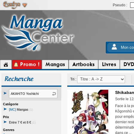
Pseudo :
Mon co
Promo !
Mangas
Artbooks
Livres
DV
Recherche
Tri :
Shikaban
Sortie le 1
Catégorie
Face à la 
[MC]
Mangas
(1)
Kôgonshû et
pour empêch
Prix
dernier rest
Entre 7 € et 8 €
(1)
déterminati
Genres
dans ce ..