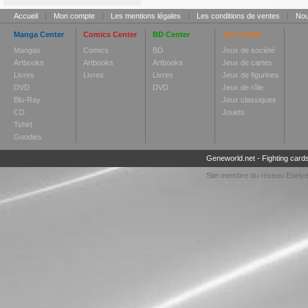
Accueil
|
Mon compte
|
Les mentions légales
|
Les conditions de ventes
|
Nou
Manga Center
Comics Center
BD Center
Toy Center
Mangas
Comics
BD
Jeux de société
Artbooks
Artbooks
Artbooks
Jeux de cartes
Livres
Livres
Livres
Jeux de figurines
DVD
DVD
Jeux de rôle
Blu-Ray
Jeux classiques
CD
Jouets
Tshirt
Goodies
Geneworld.net
-
Fighting card
Site membre du réseau
Enely