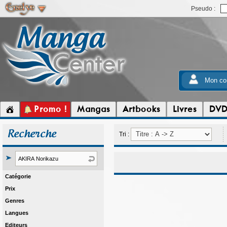
Pseudo :
Mon co
Promo !
Mangas
Artbooks
Livres
DV
Recherche
Tri :
Catégorie
Prix
Genres
Langues
Editeurs