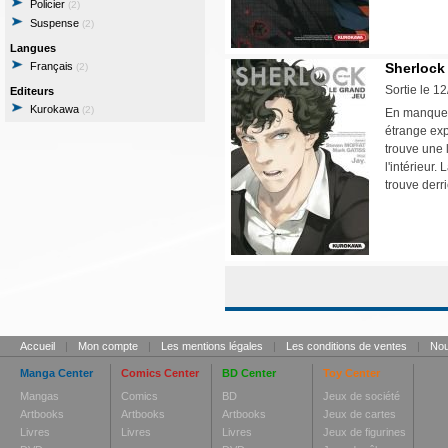
Policier
(2)
Suspense
(2)
Langues
Français
Sherlock 
(2)
Sortie le 1
Editeurs
Kurokawa
(2)
En manque d
étrange exp
trouve une 
l'intérieur.
trouve derri
Accueil
|
Mon compte
|
Les mentions légales
|
Les conditions de ventes
|
Nou
Manga Center
Comics Center
BD Center
Toy Center
Mangas
Comics
BD
Jeux de société
Artbooks
Artbooks
Artbooks
Jeux de cartes
Livres
Livres
Livres
Jeux de figurines