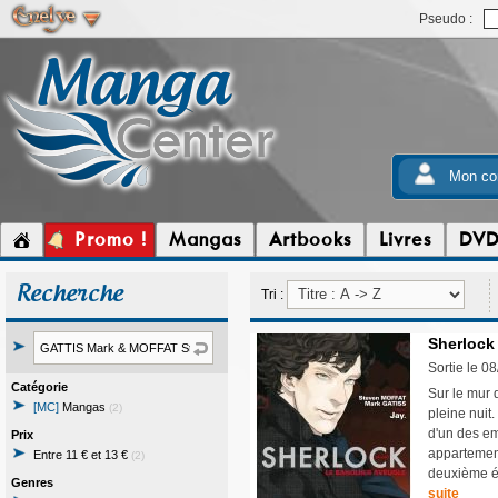
Pseudo :
Mon co
Promo !
Mangas
Artbooks
Livres
DV
Recherche
Tri :
Sherlock 
Sortie le 0
Catégorie
Sur le mur 
[MC]
Mangas
(2)
pleine nuit
d'un des e
Prix
appartemen
Entre 11 € et 13 €
(2)
deuxième ép
Genres
suite