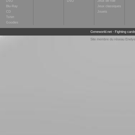
DVD
DVD
Jeux de rôle
Blu-Ray
Jeux classiques
CD
Jouets
Tshirt
Goodies
Geneworld.net
-
Fighting card
Site membre du réseau
Enely