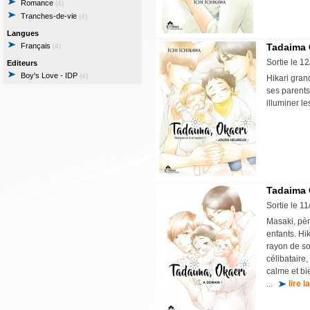
Romance
(4)
Tranches-de-vie
(4)
Langues
Français
Tadaima O
(4)
Sortie le 1
Editeurs
Boy's Love - IDP
(4)
Hikari grand
ses parents.
illuminer l
Tadaima O
Sortie le 1
Masaki, pèr
enfants. Hik
rayon de so
célibataire
calme et bi
...
lire l