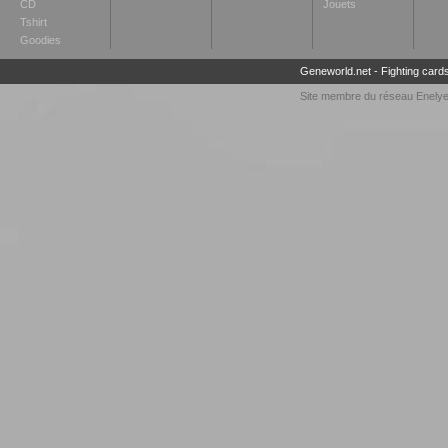
CD
Jouets
Tshirt
Goodies
Geneworld.net
-
Fighting card
Site membre du réseau
Enely