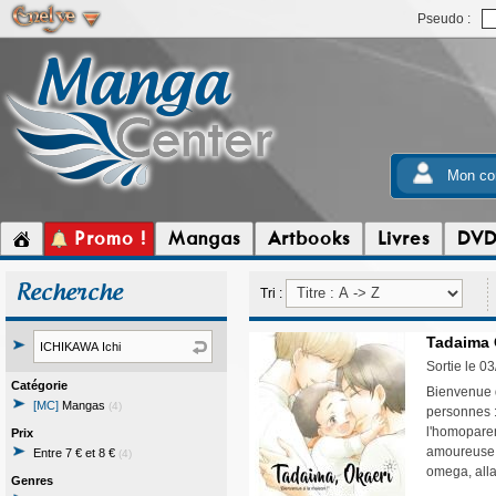
Pseudo :
Mon co
Promo !
Mangas
Artbooks
Livres
DV
Recherche
Tri :
Tadaima 
Sortie le 0
Catégorie
Bienvenue d
[MC]
Mangas
(4)
personnes : 
l'homoparent
Prix
amoureuse e
Entre 7 € et 8 €
(4)
omega, allan
Genres