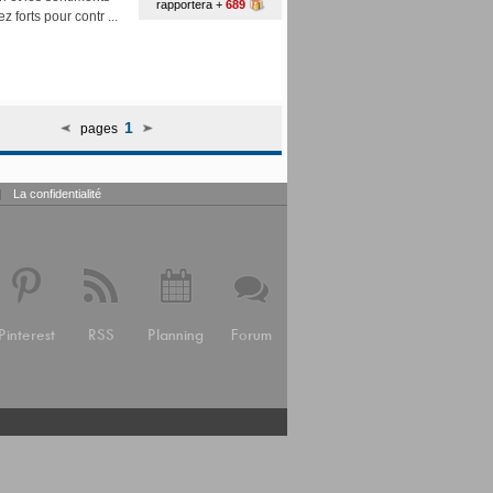
rapportera +
689
z forts pour contr ...
1
pages
|
La confidentialité
Pinterest
RSS
Planning
Forum