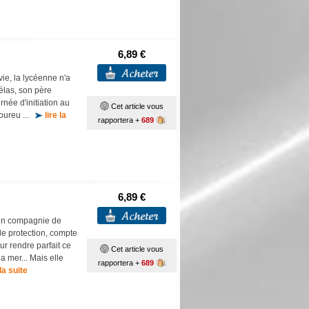
6,89 €
vie, la lycéenne n'a
élas, son père
ée d'initiation au
Cet article vous
moureu ...
lire la
rapportera +
689
6,89 €
 en compagnie de
de protection, compte
ur rendre parfait ce
Cet article vous
a mer... Mais elle
rapportera +
689
 la suite