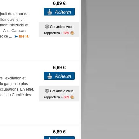
6,89 €
jouit du retour de
loir qu'elle lui
mont Ishizuchi et
Cet article vous
l An... Car, sans
rapportera +
689
ec ce ...
lire la
6,89 €
e l'excitation et
 du garçon le plus
ccupations. En effet,
Cet article vous
dent du Comité des
rapportera +
689
6,89 €