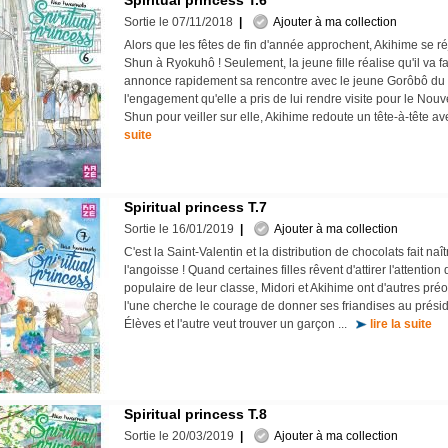
Spiritual princess T.6
Sortie le 07/11/2018
|
Ajouter à ma collection
Alors que les fêtes de fin d'année approchent, Akihime se ré
Shun à Ryokuhô ! Seulement, la jeune fille réalise qu'il va fal
annonce rapidement sa rencontre avec le jeune Gorôbô du 
l'engagement qu'elle a pris de lui rendre visite pour le Nouve
Shun pour veiller sur elle, Akihime redoute un tête-à-tête av
suite
Spiritual princess T.7
Sortie le 16/01/2019
|
Ajouter à ma collection
C'est la Saint-Valentin et la distribution de chocolats fait naîtr
l'angoisse ! Quand certaines filles rêvent d'attirer l'attention
populaire de leur classe, Midori et Akihime ont d'autres préo
l'une cherche le courage de donner ses friandises au prési
Élèves et l'autre veut trouver un garçon ...
lire la suite
Spiritual princess T.8
Sortie le 20/03/2019
|
Ajouter à ma collection