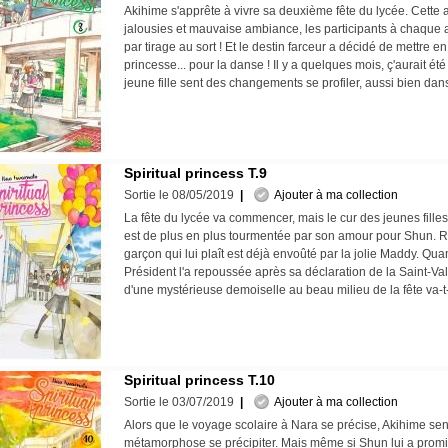
Akihime s'apprête à vivre sa deuxième fête du lycée. Cette a
jalousies et mauvaise ambiance, les participants à chaque a
par tirage au sort ! Et le destin farceur a décidé de mettre e
princesse... pour la danse ! Il y a quelques mois, ç'aurait ét
jeune fille sent des changements se profiler, aussi bien dan
Spiritual princess T.9
Sortie le 08/05/2019
|
Ajouter à ma collection
La fête du lycée va commencer, mais le cur des jeunes filles
est de plus en plus tourmentée par son amour pour Shun. Rei
garçon qui lui plaît est déjà envoûté par la jolie Maddy. Quan
Président l'a repoussée après sa déclaration de la Saint-Valen
d'une mystérieuse demoiselle au beau milieu de la fête va-t
Spiritual princess T.10
Sortie le 03/07/2019
|
Ajouter à ma collection
Alors que le voyage scolaire à Nara se précise, Akihime se
métamorphose se précipiter. Mais même si Shun lui a promi