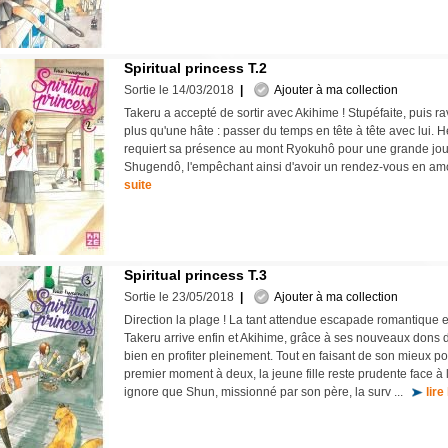
Spiritual princess T.2
Sortie le 14/03/2018
|
Ajouter à ma collection
Takeru a accepté de sortir avec Akihime ! Stupéfaite, puis ra
plus qu'une hâte : passer du temps en tête à tête avec lui. H
requiert sa présence au mont Ryokuhô pour une grande journ
Shugendô, l'empêchant ainsi d'avoir un rendez-vous en a
suite
Spiritual princess T.3
Sortie le 23/05/2018
|
Ajouter à ma collection
Direction la plage ! La tant attendue escapade romantique
Takeru arrive enfin et Akihime, grâce à ses nouveaux dons 
bien en profiter pleinement. Tout en faisant de son mieux po
premier moment à deux, la jeune fille reste prudente face à l
ignore que Shun, missionné par son père, la surv ...
lire