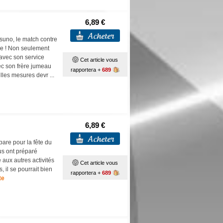
6,89 €
uno, le match contre
ée ! Non seulement
 avec son service
Cet article vous
vec son frère jumeau
rapportera +
689
lles mesures devr ...
6,89 €
pare pour la fête du
us ont préparé
e aux autres activités
Cet article vous
, il se pourrait bien
rapportera +
689
te