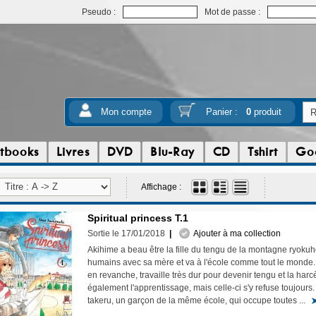
Pseudo :
Mot de passe :
Mon compte
Panier :
0
produit
tbooks
Livres
DVD
Blu-Ray
CD
Tshirt
Go
Affichage :
Spiritual princess T.1
Sortie le 17/01/2018
|
Ajouter à ma collection
Akihime a beau être la fille du tengu de la montagne ryokuhô,
humains avec sa mère et va à l'école comme tout le monde.
en revanche, travaille très dur pour devenir tengu et la harc
également l'apprentissage, mais celle-ci s'y refuse toujours. 
takeru, un garçon de la même école, qui occupe toutes ...