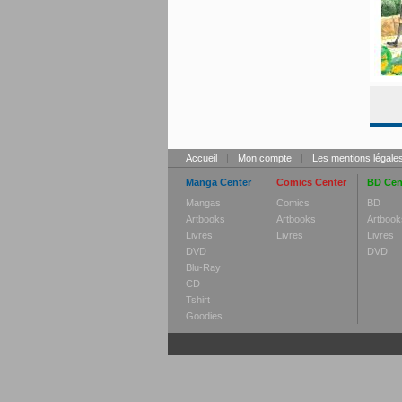
Accueil
|
Mon compte
|
Les mentions légale
Manga Center
Comics Center
BD Cen
Mangas
Comics
BD
Artbooks
Artbooks
Artbook
Livres
Livres
Livres
DVD
DVD
Blu-Ray
CD
Tshirt
Goodies