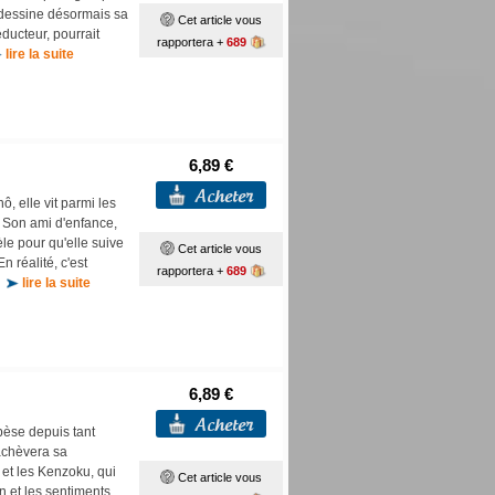
ue dessine désormais sa
Cet article vous
ducteur, pourrait
rapportera +
689
lire la suite
6,89 €
, elle vit parmi les
 Son ami d'enfance,
èle pour qu'elle suive
Cet article vous
n réalité, c'est
rapportera +
689
..
lire la suite
6,89 €
 pèse depuis tant
achèvera sa
 et les Kenzoku, qui
Cet article vous
n et les sentiments