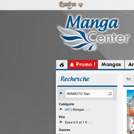
Promo !
Mangas
Ar
Recherche
Tri :
Catégorie
[MC]
Mangas
(12)
Prix
Entre 6 € et 7 €
(12)
Genres