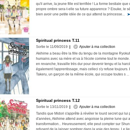
qu'il arrive, la jeune fille est terrifiée ! La forme bestiale q
propre ombre sera-t-elle sa future apparence ? Eisuke, le sé
bien avoir une petite idée de ce qui attend la princesse...
Spiritual princess T.11
Sortie le 11/09/2019
|
Ajouter à ma collection
Akihime a beau être la fille du tengu de la montagne Ryokuhô
humains avec sa mère et va à l'école comme tout le monde.
en revanche, travaille très dur pour devenir tengu et la harc
également l'apprentissage, mais celleci s'y refuse toujours. E
Takeru, un garçon de la même école, qui occupe toutes s .
Spiritual princess T.12
Sortie le 13/11/2019
|
Ajouter à ma collection
Tandis que Midori s'apprête à révéler le lourd secret qui lui
d'années, Akihime attend avec angoisse la pleine lune qui 
transformation... Heureusement, elle peut compter sur Shun
refusent de la laisser sombrer dans la voie des tengu. Le lie