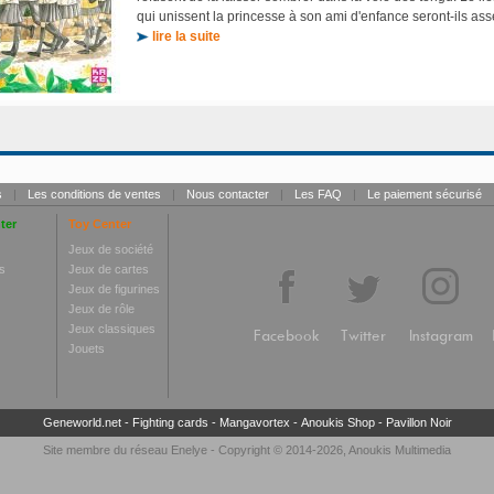
qui unissent la princesse à son ami d'enfance seront-ils asse
lire la suite
s
|
Les conditions de ventes
|
Nous contacter
|
Les FAQ
|
Le paiement sécurisé
ter
Toy Center
Jeux de société
s
Jeux de cartes
Jeux de figurines
Jeux de rôle
Jeux classiques
Facebook
Twitter
Instagram
Jouets
Geneworld.net
-
Fighting cards
-
Mangavortex
-
Anoukis Shop
-
Pavillon Noir
Site membre du réseau
Enelye
- Copyright © 2014-2026,
Anoukis Multimedia