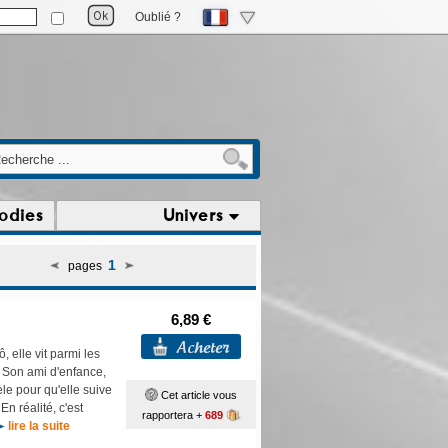
Oublié ?
odies
Univers
1
pages
6,89 €
 elle vit parmi les
 Son ami d'enfance,
èle pour qu'elle suive
Cet article vous
En réalité, c'est
rapportera +
689
lire la suite