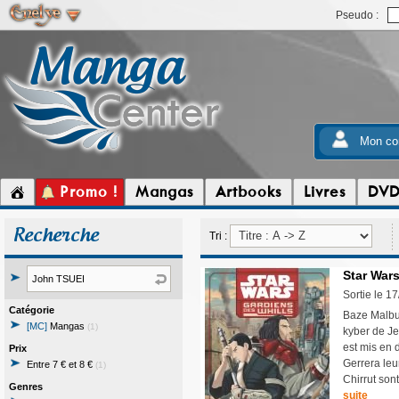
Pseudo :
Mon co
Promo !
Mangas
Artbooks
Livres
DV
Recherche
Tri :
Star Wars
Sortie le 1
Catégorie
Baze Malbus
[MC]
Mangas
(1)
kyber de Je
est mis en 
Prix
Gerrera leu
Entre 7 € et 8 €
(1)
Chirrut sont
Genres
suite