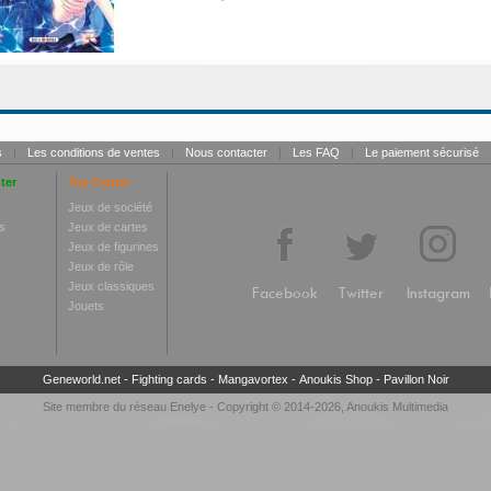
s
|
Les conditions de ventes
|
Nous contacter
|
Les FAQ
|
Le paiement sécurisé
ter
Toy Center
Jeux de société
s
Jeux de cartes
Jeux de figurines
Jeux de rôle
Jeux classiques
Facebook
Twitter
Instagram
Jouets
Geneworld.net
-
Fighting cards
-
Mangavortex
-
Anoukis Shop
-
Pavillon Noir
Site membre du réseau
Enelye
- Copyright © 2014-2026,
Anoukis Multimedia