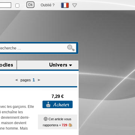
Oublié ?
odies
Univers
1
pages
7,29 €
vec les garçons. Elle
i enchaîne les
ls deviennent demi-
Cet article vous
la maison devient
rapportera +
729
jeune homme. Mais