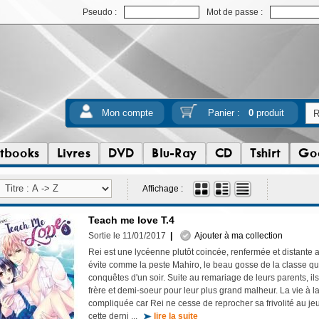
Pseudo :
Mot de passe :
Mon compte
Panier :
0
produit
tbooks
Livres
DVD
Blu-Ray
CD
Tshirt
Go
Affichage :
Teach me love T.4
Sortie le 11/01/2017
|
Ajouter à ma collection
Rei est une lycéenne plutôt coincée, renfermée et distante a
évite comme la peste Mahiro, le beau gosse de la classe qu
conquêtes d'un soir. Suite au remariage de leurs parents, i
frère et demi-soeur pour leur plus grand malheur. La vie à 
compliquée car Rei ne cesse de reprocher sa frivolité au 
cette derni ...
lire la suite