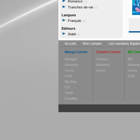
Romance
(1)
Tranches-de-vie
(1)
Langues
Français
(1)
Editeurs
Soleil
(1)
Accueil
|
Mon compte
|
Les mentions légale
Manga Center
Comics Center
BD Cen
Mangas
Comics
BD
Artbooks
Artbooks
Artbook
Livres
Livres
Livres
DVD
DVD
Blu-Ray
CD
Tshirt
Goodies