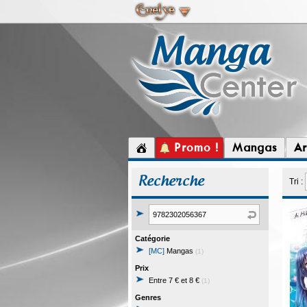
Promo !
Mangas
Ar
Recherche
Tri :
Catégorie
[MC]
Mangas
(1)
Prix
Entre 7 € et 8 €
(1)
Genres