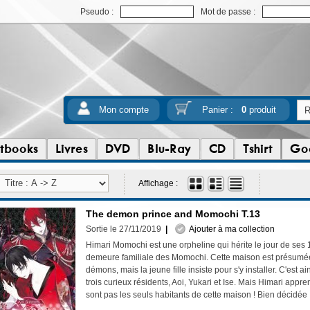
Pseudo :
Mot de passe :
Mon compte
Panier :
0
produit
tbooks
Livres
DVD
Blu-Ray
CD
Tshirt
Go
Affichage :
The demon prince and Momochi T.13
Sortie le 27/11/2019
|
Ajouter à ma collection
Himari Momochi est une orpheline qui hérite le jour de ses 1
demeure familiale des Momochi. Cette maison est présumé
démons, mais la jeune fille insiste pour s'y installer. C'est ai
trois curieux résidents, Aoi, Yukari et Ise. Mais Himari appren
sont pas les seuls habitants de cette maison ! Bien décidée