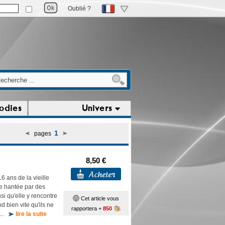
Oublié ?
odies
Univers
1
pages
8,50 €
6 ans de la vieille
e hantée par des
nsi qu'elle y rencontre
Cet article vous
d bien vite qu'ils ne
rapportera +
850
 ...
lire la suite