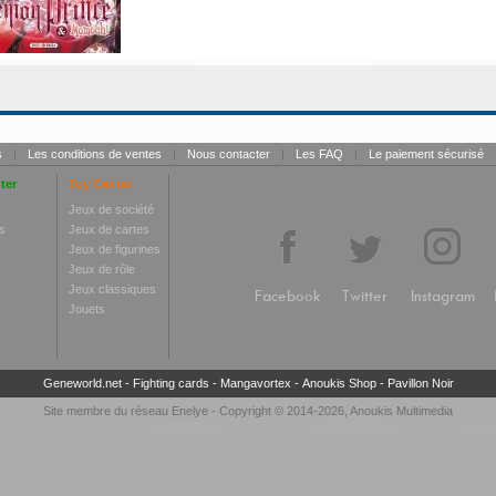
s
|
Les conditions de ventes
|
Nous contacter
|
Les FAQ
|
Le paiement sécurisé
ter
Toy Center
Jeux de société
s
Jeux de cartes
Jeux de figurines
Jeux de rôle
Jeux classiques
Facebook
Twitter
Instagram
Jouets
Geneworld.net
-
Fighting cards
-
Mangavortex
-
Anoukis Shop
-
Pavillon Noir
Site membre du réseau
Enelye
- Copyright © 2014-2026,
Anoukis Multimedia