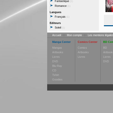
Fantastique
(1)
Romance
(1)
Langues
Français
(1)
Editeurs
Soleil
(1)
Accueil
|
Mon compte
|
Les mentions légale
Manga Center
Comics Center
BD Cen
Mangas
Comics
BD
Artbooks
Artbooks
Artbook
Livres
Livres
Livres
DVD
DVD
Blu-Ray
CD
Tshirt
Goodies