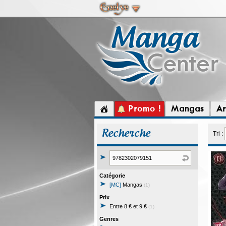
Promo !
Mangas
Ar
Recherche
Tri :
Catégorie
[MC]
Mangas
(1)
Prix
Entre 8 € et 9 €
(1)
Genres