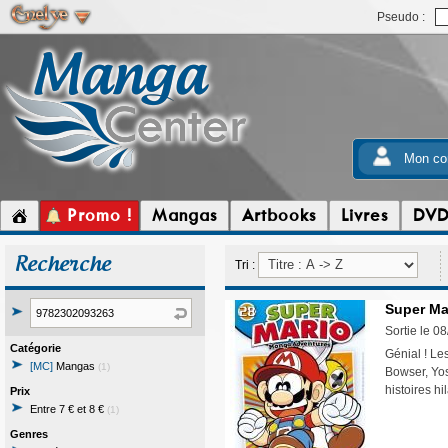
Pseudo :
Mon co
Promo !
Mangas
Artbooks
Livres
DV
Recherche
Tri :
Super Ma
Sortie le 0
Catégorie
Génial ! Le
[MC]
Mangas
(1)
Bowser, Yo
histoires h
Prix
Entre 7 € et 8 €
(1)
Genres