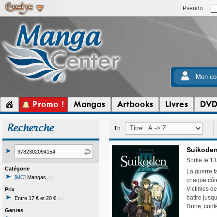
Pseudo :
Mon co
Promo !
Mangas
Artbooks
Livres
DV
Recherche
Tri :
Suikoden 
Sortie le 1
Catégorie
La guerre f
[MC]
Mangas
(1)
chaque côté
Victimes de 
Prix
battre jusq
Entre 17 € et 20 €
(1)
Rune, conf
Genres