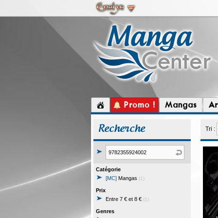
Promo !
Mangas
Ar
Recherche
Tri :
Catégorie
[MC]
Mangas
(1)
Prix
Entre 7 € et 8 €
(1)
Genres