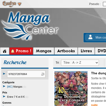
Pseudo :
Mon co
Promo !
Mangas
Artbooks
Livres
DV
Recherche
Tri :
The dung
Sortie le 0
Catégorie
Notre cher 
[MC]
Mangas
(1)
mondes. Il 
certains de
Prix
stratagème 
Entre 7 € et 8 €
(1)
en passe de
Genres
suite