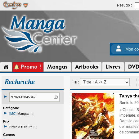
Pseudo :
Mon co
Promo !
Mangas
Artbooks
Livres
DV
Recherche
Tri :
Tanya the
Sortie le 2
Catégorie
« Choc et S
[MC]
Mangas
(1)
impériale, 
Dans le cadr
Prix
de missiles
Entre 8 € et 9 €
(1)
de commande
Genres