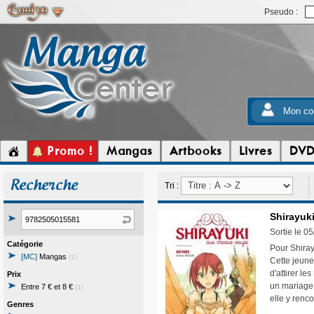
Pseudo :
Mon co
Promo !
Mangas
Artbooks
Livres
DV
Recherche
Tri :
Shirayuk
Sortie le 0
Catégorie
Pour Shirayu
[MC]
Mangas
(1)
Cette jeune
d'attirer le
Prix
un mariage 
Entre 7 € et 8 €
(1)
elle y renco
Genres