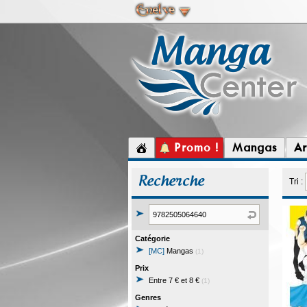
Promo !
Mangas
Ar
Recherche
Tri :
Catégorie
[MC]
Mangas
(1)
Prix
Entre 7 € et 8 €
(1)
Genres