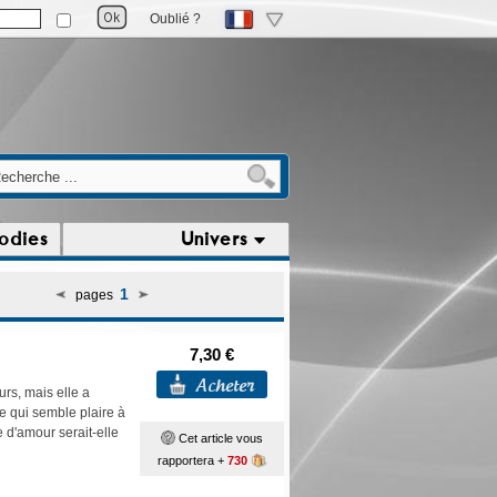
Oublié ?
odies
Univers
1
pages
7,30 €
rs, mais elle a
e qui semble plaire à
 d'amour serait-elle
Cet article vous
rapportera +
730