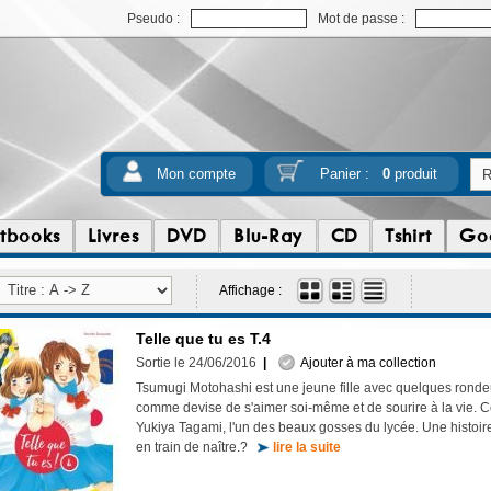
Pseudo :
Mot de passe :
Mon compte
Panier :
0
produit
tbooks
Livres
DVD
Blu-Ray
CD
Tshirt
Go
Affichage :
Telle que tu es T.4
Sortie le 24/06/2016
|
Ajouter à ma collection
Tsumugi Motohashi est une jeune fille avec quelques rondeu
comme devise de s'aimer soi-même et de sourire à la vie. C
Yukiya Tagami, l'un des beaux gosses du lycée. Une histoire
en train de naître.?
lire la suite