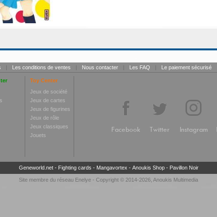
s
|
Les conditions de ventes
|
Nous contacter
|
Les FAQ
|
Le paiement sécurisé
ter
Toy Center
Jeux de société
s
Jeux de cartes
Jeux de figurines
Jeux de rôle
Jeux classiques
Facebook
Twitter
Instagram
Jouets
Geneworld.net
-
Fighting cards
-
Mangavortex
-
Anoukis Shop
-
Pavillon Noir
Site membre du réseau
Enelye
- Copyright © 2014-2026,
Anoukis Multimedia