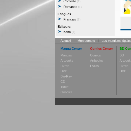
Comédie
(1)
Romance
(1)
Langues
Français
(1)
Editeurs
Kana
(1)
Accueil
|
Mon compte
|
Les mentions légale
Manga Center
Comics Center
BD Cen
Mangas
Comics
BD
Artbooks
Artbooks
Artbook
Livres
Livres
Livres
DVD
DVD
Blu-Ray
CD
Tshirt
Goodies