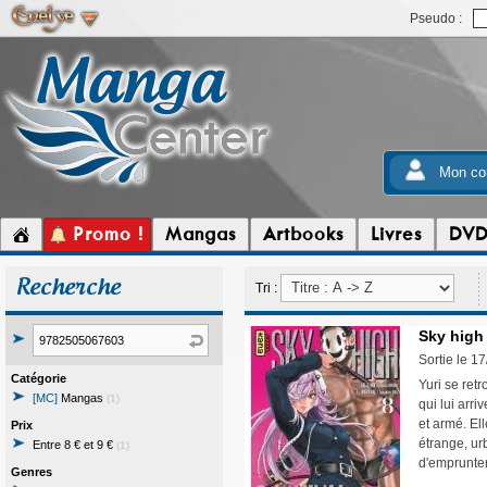
Pseudo :
Mon co
Promo !
Mangas
Artbooks
Livres
DV
Recherche
Tri :
Sky high 
Sortie le 1
Catégorie
Yuri se ret
[MC]
Mangas
(1)
qui lui arri
et armé. El
Prix
étrange, urb
Entre 8 € et 9 €
(1)
d'emprunter
Genres