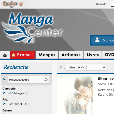
Pseudo :
Mon co
Promo !
Mangas
Artbooks
Livres
DV
Recherche
Tri :
Short lov
Sortie le 0
Catégorie
Retrouvez p
[MC]
Mangas
(1)
Karuho Shi
Prix
Entre 8 € et 9 €
(1)
Genres