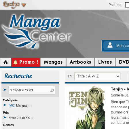
Pseudo :
Mon co
Promo !
Mangas
Artbooks
Livres
DV
Recherche
Tri :
Tenjin - l
Sortie le 0
Catégorie
Bien que Thi
[MC]
Mangas
(1)
chance de p
tournoi lor
Prix
leurs missi
Entre 7 € et 8 €
(1)
combat à qu
Genres