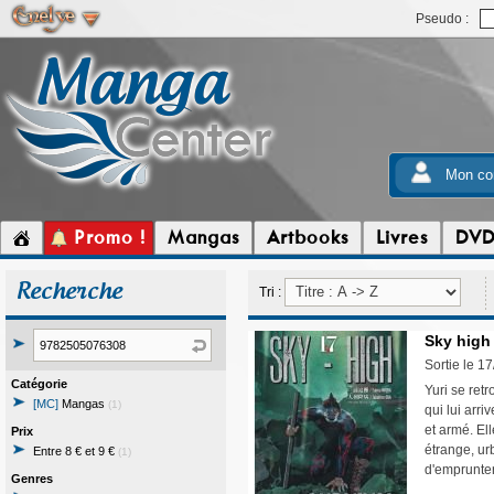
Pseudo :
Mon co
Promo !
Mangas
Artbooks
Livres
DV
Recherche
Tri :
Sky high 
Sortie le 1
Catégorie
Yuri se ret
[MC]
Mangas
(1)
qui lui arri
et armé. El
Prix
étrange, urb
Entre 8 € et 9 €
(1)
d'emprunter
Genres