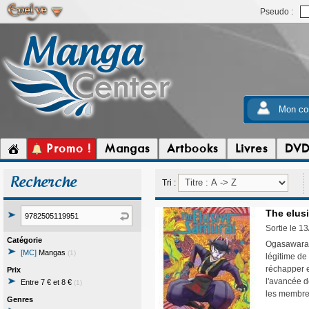
Pseudo :
Mon co
Promo !
Mangas
Artbooks
Livres
DV
Recherche
Tri :
The elusi
Sortie le 1
Catégorie
Ogasawara S
[MC]
Mangas
(1)
légitime de 
réchapper e
Prix
l'avancée d
Entre 7 € et 8 €
(1)
les membres
Genres