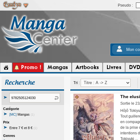
Pseudo :
Mon co
Promo !
Mangas
Artbooks
Livres
DV
Recherche
Tri :
The elusi
Sortie le 2
Catégorie
Hôjô Tokiyu
[MC]
Mangas
(1)
Tout guiller
en compagni
Prix
de la prise
Entre 7 € et 8 €
(1)
intentions 
Genres
Tokiyuki ..