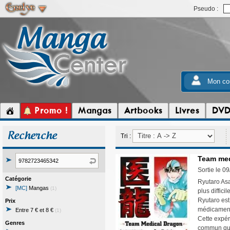
Pseudo :
Mon co
Promo !
Mangas
Artbooks
Livres
DV
Recherche
Tri :
Team med
Sortie le 0
Catégorie
Ryutaro Asa
[MC]
Mangas
(1)
plus diffic
Ryutaro est
Prix
médicament
Entre 7 € et 8 €
(1)
Cette expér
Genres
commun qui