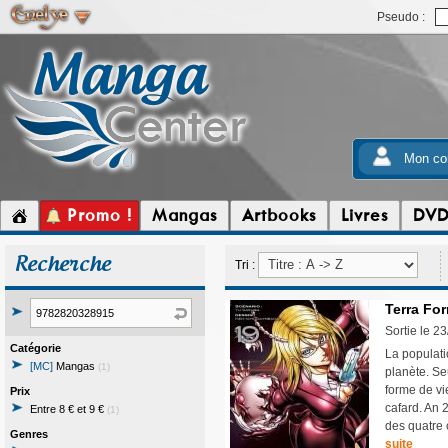
Pseudo :
Mon co
Promo !
Mangas
Artbooks
Livres
DV
Recherche
Tri :
Terra For
Sortie le 2
Catégorie
La populati
[MC]
Mangas
(1)
planète. Seu
forme de vi
Prix
cafard. An 
Entre 8 € et 9 €
(1)
des quatre 
Genres
suite