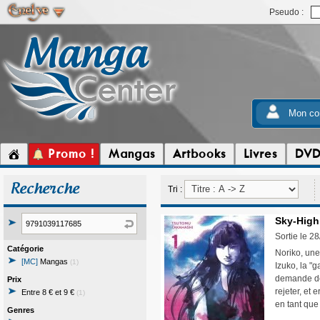
Pseudo :
Mon co
Promo !
Mangas
Artbooks
Livres
DV
Recherche
Tri :
Sky-High
Sortie le 2
Catégorie
Noriko, une
[MC]
Mangas
(1)
Izuko, la "
demande de c
Prix
rejeter, et 
Entre 8 € et 9 €
(1)
en tant que
Genres