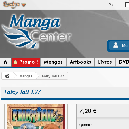
Pseudo :
Mon
Promo !
Mangas
Artbooks
Livres
DV
Mangas
Fairy Tail T.27
Fairy Tail T.27
7,20
€
Quantité :