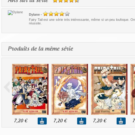
Avis sur la série
Dylane
-
Fairy Tail est une série très intéressante, même si un peu loufoque. On y
réussite.
Produits de la même série
7,20 €
7,20 €
7,20 €
7