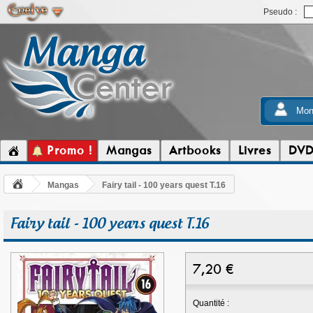
Pseudo :
Mon
Promo !
Mangas
Artbooks
Livres
DV
Mangas
Fairy tail - 100 years quest T.16
Fairy tail - 100 years quest T.16
7,20
€
Quantité :