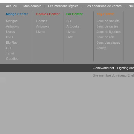
Accueil
|
Mon compte
|
Les mentions légales
|
Les conditions de ventes
|
Nou
Manga Center
Comics Center
BD Center
Toy Center
Mangas
Comics
BD
Jeux de société
Artbooks
Artbooks
Artbooks
Jeux de cartes
Livres
Livres
Livres
Jeux de figurines
DVD
DVD
Jeux de rôle
Blu-Ray
Jeux classiques
CD
Jouets
Tshirt
Goodies
Geneworld.net
-
Fighting ca
Site membre du réseau
Enel