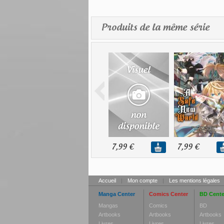
Produits de la même série
7,99 €
7,99 €
Accueil
|
Mon compte
|
Les mentions légales
Manga Center
Comics Center
BD Cente
Mangas
Comics
BD
Artbooks
Artbooks
Artbooks
Livres
Livres
Livres