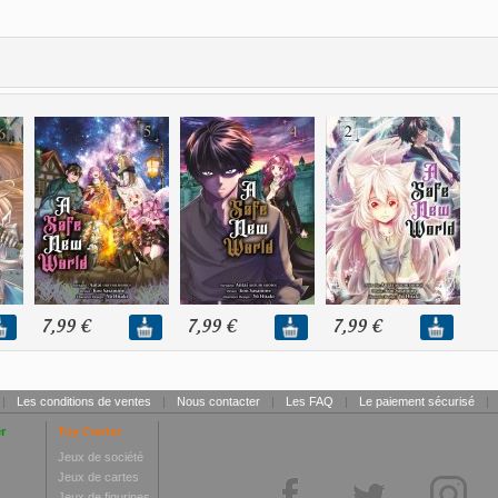
7,99 €
7,99 €
7,99 €
|
Les conditions de ventes
|
Nous contacter
|
Les FAQ
|
Le paiement sécurisé
|
r
Toy Center
Jeux de société
Jeux de cartes
Jeux de figurines