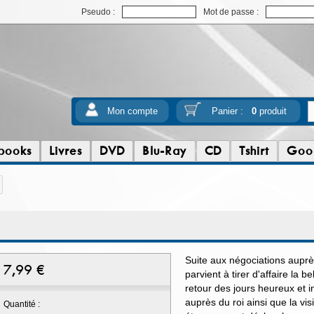
Pseudo :
Mot de passe :
Mon compte
Panier :
0
produit
books
Livres
DVD
Blu-Ray
CD
Tshirt
Goo
Suite aux négociations auprès
7,99
€
parvient à tirer d'affaire la be
retour des jours heureux et 
auprès du roi ainsi que la vi
Quantité :