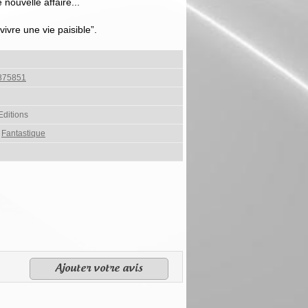
nouvelle affaire...
ivre une vie paisible”.
875851
ditions
,
Fantastique
Ajouter votre avis