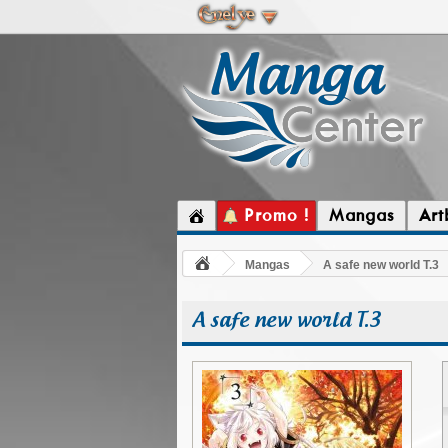
Promo !
Mangas
Art
Mangas
A safe new world T.3
A safe new world T.3