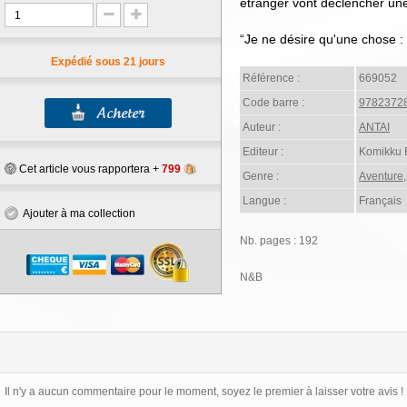
étranger vont déclencher une 
“Je ne désire qu'une chose : v
Expédié sous 21 jours
Référence :
669052
Code barre :
9782372
Auteur :
ANTAI
Editeur :
Komikku E
Cet article vous rapportera +
799
Genre :
Aventure
Langue :
Français
Ajouter à ma collection
Nb. pages : 192
N&B
Il n'y a aucun commentaire pour le moment, soyez le premier à laisser votre avis !