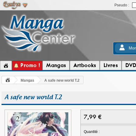
Pseudo :
Mon
Promo !
Mangas
Artbooks
Livres
DV
Mangas
A safe new world T.2
A safe new world T.2
7,99
€
Quantité :