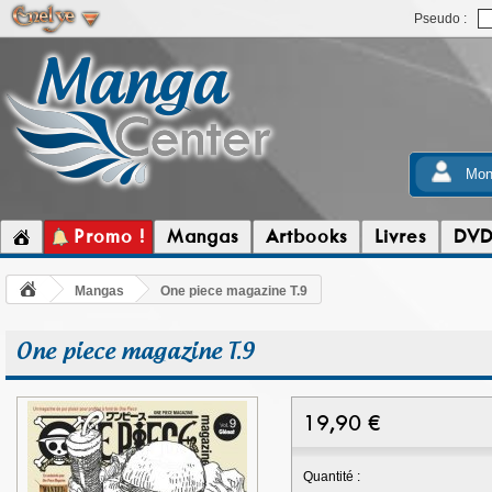
Pseudo :
Mon
Promo !
Mangas
Artbooks
Livres
DV
Mangas
One piece magazine T.9
One piece magazine T.9
19,90
€
Quantité :