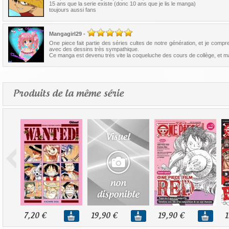
15 ans que la serie existe (donc 10 ans que je lis le manga)
toujours aussi fans
Mangagirl29
-
One piece fait partie des séries cultes de notre génération, et je com
avec des dessins très sympathique.
Ce manga est devenu très vite la coqueluche des cours de collège, et main
Produits de la même série
7,20 €
19,90 €
19,90 €
1