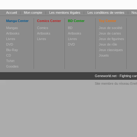
Accueil
|
Mon compte
|
Les mentions légales
|
Les conditions de ventes
|
Nou
Manga Center
Comics Center
BD Center
Toy Center
Mangas
Comics
BD
Jeux de société
Artbooks
Artbooks
Artbooks
Jeux de cartes
Livres
Livres
Livres
Jeux de figurines
DVD
DVD
Jeux de rôle
Blu-Ray
Jeux classiques
CD
Jouets
Tshirt
Goodies
Geneworld.net
-
Fighting ca
Site membre du réseau
Enel