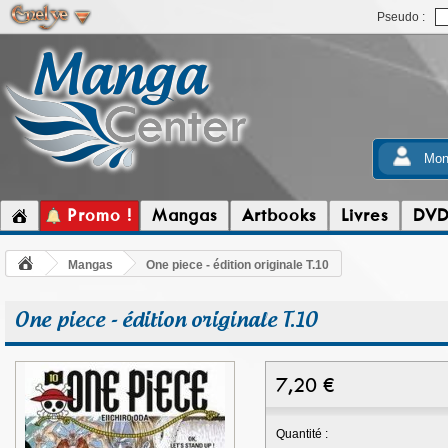
Pseudo :
Mon
Promo !
Mangas
Artbooks
Livres
DV
Mangas
One piece - édition originale T.10
One piece - édition originale T.10
7,20
€
Quantité :