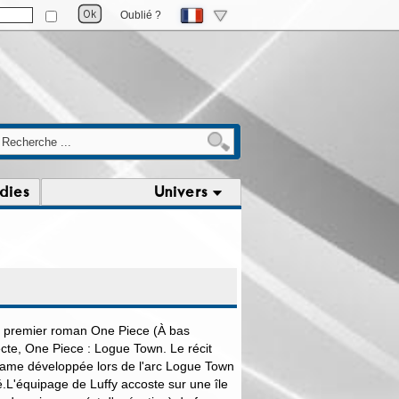
Oublié ?
dies
Univers
u premier roman One Piece (À bas
ecte, One Piece : Logue Town. Le récit
trame développée lors de l'arc Logue Town
é.L'équipage de Luffy accoste sur une île