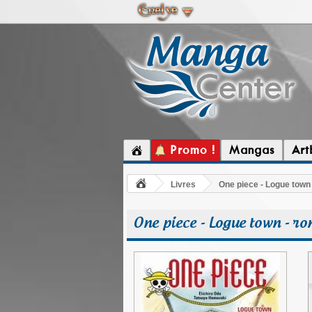
Promo !
Mangas
Art
Livres
One piece - Logue town
One piece - Logue town - r