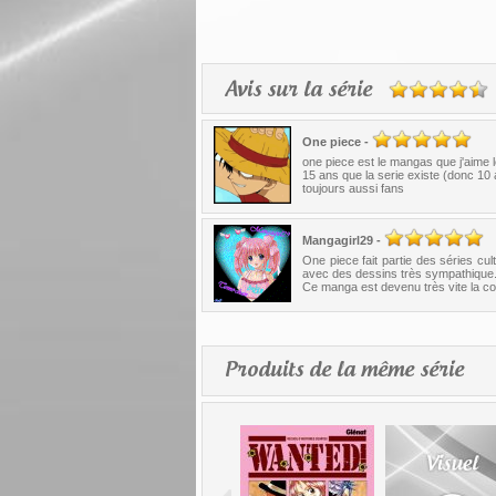
Avis sur la série
One piece
-
one piece est le mangas que j'aime l
15 ans que la serie existe (donc 10 
toujours aussi fans
Mangagirl29
-
One piece fait partie des séries cu
avec des dessins très sympathique
Ce manga est devenu très vite la coq
Produits de la même série