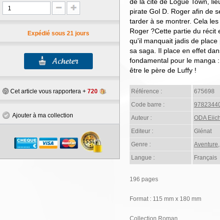
de la cité de Logue Town, li
pirate Gol D. Roger afin de se
tarder à se montrer. Cela les 
Roger ?Cette partie du récit
Expédié sous 21 jours
qu'il manquait jadis de place
sa saga. Il place en effet da
fondamental pour le manga : 
être le père de Luffy !
Cet article vous rapportera +
720
Référence :
675698
Code barre :
9782344
Ajouter à ma collection
Auteur :
ODA Eiich
Editeur :
Glénat
Genre :
Aventure
Langue :
Français
196 pages
Format : 115 mm x 180 mm
Collection Roman