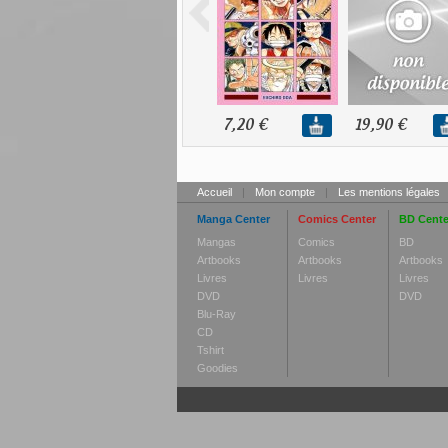
7,20 €
19,90 €
Accueil
|
Mon compte
|
Les mentions légales
Manga Center
Comics Center
BD Cente
Mangas
Comics
BD
Artbooks
Artbooks
Artbooks
Livres
Livres
Livres
DVD
DVD
Blu-Ray
CD
Tshirt
Goodies