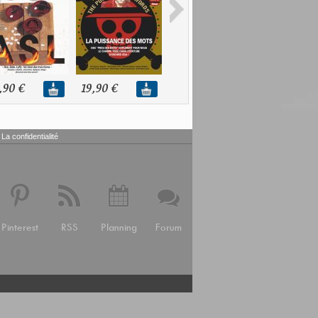
,90 €
19,90 €
19,90 €
19,90 €
La confidentialité
Pinterest
RSS
Planning
Forum