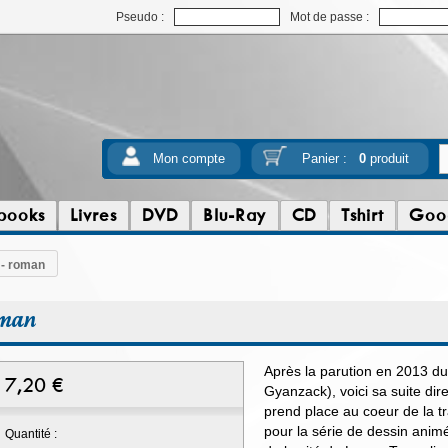
Pseudo :
Mot de passe :
Mon compte
Panier :
0
produit
books
Livres
DVD
Blu-Ray
CD
Tshirt
Goo
 - roman
oman
Après la parution en 2013 d
7,20
€
Gyanzack), voici sa suite dir
prend place au coeur de la 
pour la série de dessin anim
Quantité :