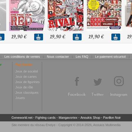
19,90 €
19,90 €
19,90 €
19
|
Les conditions de ventes
|
Nous contacter
|
Les FAQ
|
Le paiement sécurisé
|
r
Toy Center
Jeux de société
Jeux de cartes
Jeux de figurines
Jeux de rôle
Jeux classiques
Facebook
Twitter
Instagram
Jouets
Geneworld.net
-
Fighting cards
-
Mangavortex
-
Anoukis Shop
-
Pavillon Noir
Site membre du réseau
Enelye
- Copyright © 2014-2026,
Anoukis Multimedia