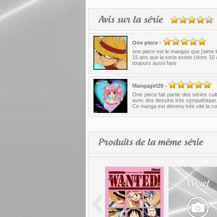
Avis sur la série
One piece
-
one piece est le mangas que j'aime l
15 ans que la serie existe (donc 10 
toujours aussi fans
Mangagirl29
-
One piece fait partie des séries cu
avec des dessins très sympathique
Ce manga est devenu très vite la coq
Produits de la même série