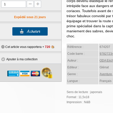
corps devenu élastique le ren
intrépide face aux dangers e
coriaces. Toutefois avant de
trésor fabuleux convoité par t
Expédié sous 21 jours
équipage et trouver la route 
prime spécialisé dans la capt
maniement des sabres, devie
choc.
Cet article vous rapportera +
720
Référence :
674207
Code barre :
9782723
Ajouter à ma collection
Auteur :
ODA Eiich
Editeur :
Glénat
Genre :
Aventure
Langue :
Français
Sens de lecture : japonais
Format : 11,5x18
Impression : N&B