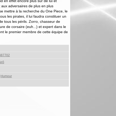
d en effet encore plus sûr de lui et
t aux adversaires de plus en plus
 se mettre à la recherche du One Piece, le
ous les pirates, il lui faudra constituer un
de tous les périls. Zorro, chasseur de
ure de corsaire (euh...) et expert dans le
nt le premier membre de cette équipe de
487702
irô
,
Humour