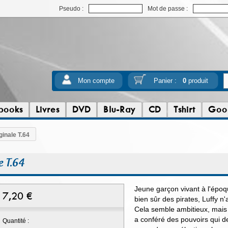
Pseudo :
Mot de passe :
Mon compte
Panier :
0
produit
books
Livres
DVD
Blu-Ray
CD
Tshirt
Goo
ginale T.64
e T.64
Jeune garçon vivant à l'époq
7,20
€
bien sûr des pirates, Luffy n'
Cela semble ambitieux, mais 
a conféré des pouvoirs qui de
Quantité :