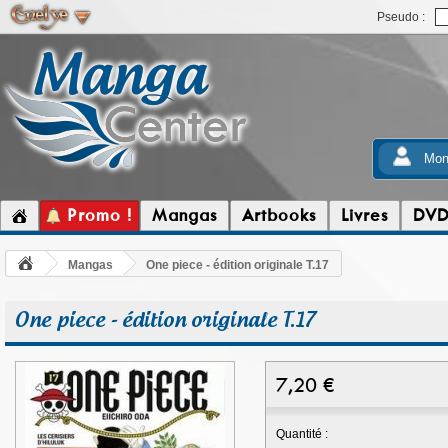
Pseudo :
Mon
Promo !
Mangas
Artbooks
Livres
DV
Mangas
One piece - édition originale T.17
One piece - édition originale T.17
7,20
€
Quantité :