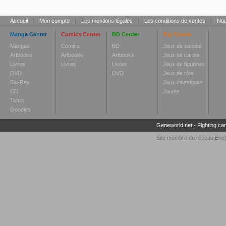
Accueil
|
Mon compte
|
Les mentions légales
|
Les conditions de ventes
|
Nou
Manga Center
Comics Center
BD Center
Toy Center
Mangas
Comics
BD
Jeux de société
Artbooks
Artbooks
Artbooks
Jeux de cartes
Livres
Livres
Livres
Jeux de figurines
DVD
DVD
Jeux de rôle
Blu-Ray
Jeux classiques
CD
Jouets
Tshirt
Goodies
Geneworld.net
-
Fighting ca
Site membre du réseau
Enel