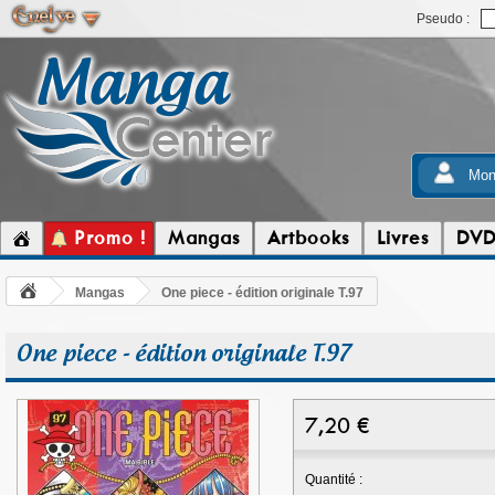
Pseudo :
Mon
Promo !
Mangas
Artbooks
Livres
DV
Mangas
One piece - édition originale T.97
One piece - édition originale T.97
7,20
€
Quantité :