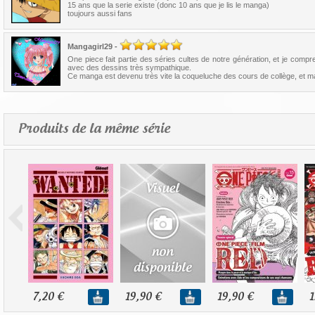
15 ans que la serie existe (donc 10 ans que je lis le manga)
toujours aussi fans
Mangagirl29
-
One piece fait partie des séries cultes de notre génération, et je com
avec des dessins très sympathique.
Ce manga est devenu très vite la coqueluche des cours de collège, et main
Produits de la même série
7,20 €
19,90 €
19,90 €
1