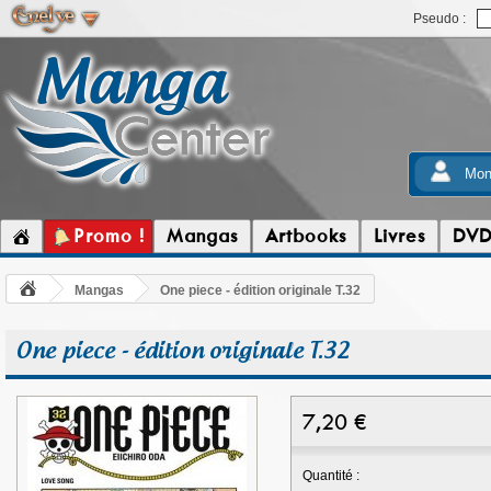
Pseudo :
Mon
Promo !
Mangas
Artbooks
Livres
DV
Mangas
One piece - édition originale T.32
One piece - édition originale T.32
7,20
€
Quantité :