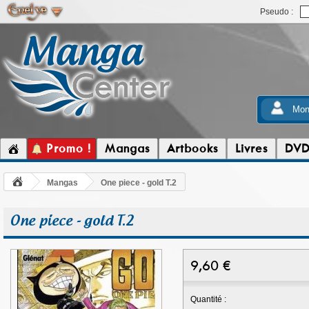
Pseudo :
Mon
Promo !
Mangas
Artbooks
Livres
DV
Mangas
One piece - gold T.2
One piece - gold T.2
9,60
€
Quantité :