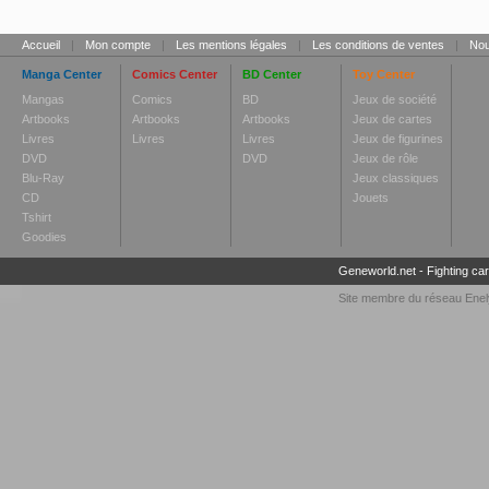
Accueil
|
Mon compte
|
Les mentions légales
|
Les conditions de ventes
|
Nou
Manga Center
Comics Center
BD Center
Toy Center
Mangas
Comics
BD
Jeux de société
Artbooks
Artbooks
Artbooks
Jeux de cartes
Livres
Livres
Livres
Jeux de figurines
DVD
DVD
Jeux de rôle
Blu-Ray
Jeux classiques
CD
Jouets
Tshirt
Goodies
Geneworld.net
-
Fighting ca
Site membre du réseau
Enel