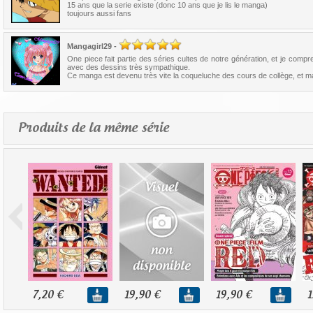
15 ans que la serie existe (donc 10 ans que je lis le manga)
toujours aussi fans
Mangagirl29
-
One piece fait partie des séries cultes de notre génération, et je com
avec des dessins très sympathique.
Ce manga est devenu très vite la coqueluche des cours de collège, et main
Produits de la même série
7,20 €
19,90 €
19,90 €
1