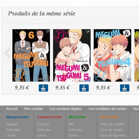
Produits de la même série
9,35 €
9,35 €
9,35 €
9
Accueil
|
Mon compte
|
Les mentions légales
|
Les conditions de ventes
|
Nou
Manga Center
Comics Center
BD Center
Toy Center
Mangas
Comics
BD
Jeux de société
Artbooks
Artbooks
Artbooks
Jeux de cartes
Livres
Livres
Livres
Jeux de figurines