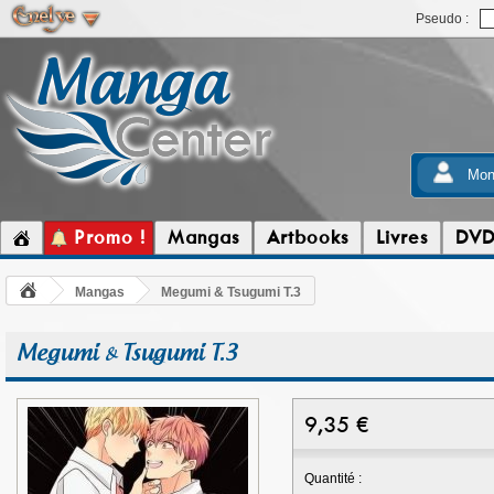
Pseudo :
Mon
Promo !
Mangas
Artbooks
Livres
DV
Mangas
Megumi & Tsugumi T.3
Megumi & Tsugumi T.3
9,35
€
Quantité :